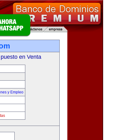
com
 puesto en Venta
ones y Empleo
tas