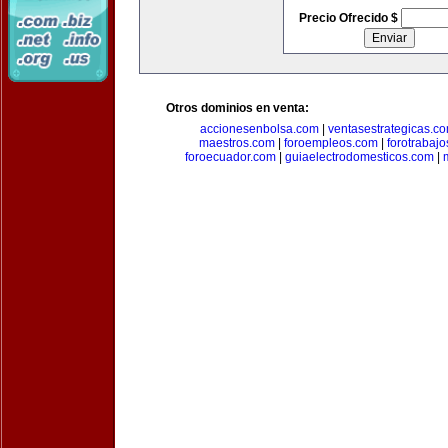
Precio Ofrecido $
Otros dominios en venta:
accionesenbolsa.com
|
ventasestrategicas.c
maestros.com
|
foroempleos.com
|
forotrabaj
foroecuador.com
|
guiaelectrodomesticos.com
|