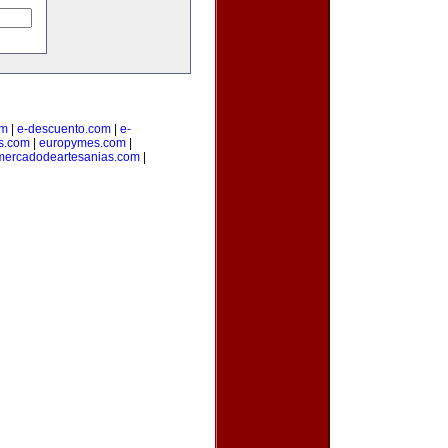
om
|
e-descuento.com
|
e-
os.com
|
europymes.com
|
mercadodeartesanias.com
|