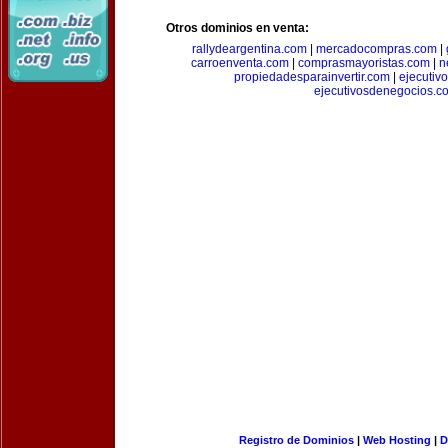
Otros dominios en venta:
rallydeargentina.com
|
mercadocompras.com
|
carroenventa.com
|
comprasmayoristas.com
|
n
propiedadesparainvertir.com
|
ejecutiv
ejecutivosdenegocios.c
Registro de Dominios
|
Web Hosting
|
D