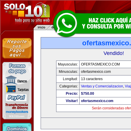
ofertasmexico
Vendido!
Mayusculas:
OFERTASMEXICO.COM
Minusculas:
ofertasmexico.com
Longitud:
13 caracteres
Categorias:
Ventas y Comercializacion
,
Via
Precio:
$750.00
Visitar!
ofertasmexico.com
Serán consideradas ofer