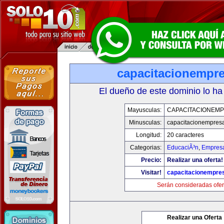
capacitacionempr
El dueño de este dominio lo ha
Mayusculas:
CAPACITACIONEM
Minusculas:
capacitacionempres
Longitud:
20 caracteres
Categorias:
EducaciÃ³n
,
Empresa
Precio:
Realizar una oferta!
Visitar!
capacitacionempre
Serán consideradas ofer
Realizar una Oferta