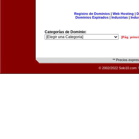
Registro de Dominios
|
Web Hosting
|
D
Dominios Expirados
|
Industrias
|
Indu
Categorías de Dominio:
[Pág. princi
** Precios expre
© 2002/2022 Solo10.com