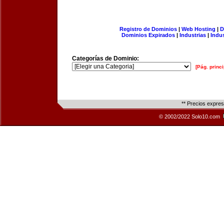
Registro de Dominios
|
Web Hosting
|
D
Dominios Expirados
|
Industrias
|
Indu
Categorías de Dominio:
[Pág. princi
** Precios expre
© 2002/2022 Solo10.com