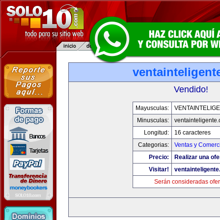
ventainteligen
Vendido!
Mayusculas:
VENTAINTELIG
Minusculas:
ventainteligente
Longitud:
16 caracteres
Categorias:
Ventas y Comerci
Precio:
Realizar una ofe
Visitar!
ventainteligent
Serán consideradas ofer