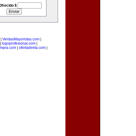
Ofrecido $
|
VentasMayoristas.com
|
|
logoprofesional.com
|
ompra.com
|
ofertadireta.com
|