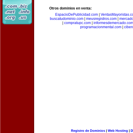
Otros dominios en venta:
EspacioDePublicidad.com
|
VentasMayoristas.
buscatudominio.com
|
meusregistros.com
|
mercad
|
compratupc.com
|
informesdemercado.co
programacionmental.com
|
ciber
Registro de Dominios
|
Web Hosting
|
D