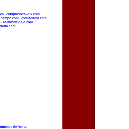
com
|
comprasnetwork.com
|
ocampo.com
|
ofertadireta.com
m
|
relatosdeviaje.com
|
oferta.com
|
ominios En Venta