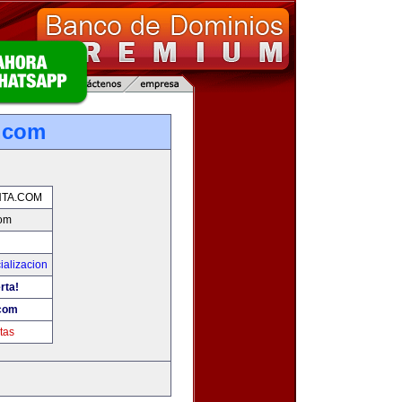
.com
TA.COM
com
ializacion
rta!
com
tas