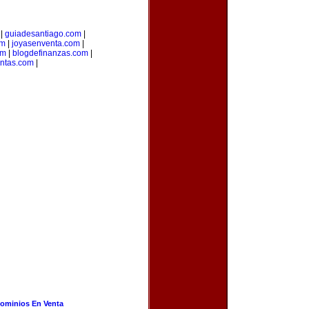
|
guiadesantiago.com
|
om
|
joyasenventa.com
|
om
|
blogdefinanzas.com
|
entas.com
|
ominios En Venta