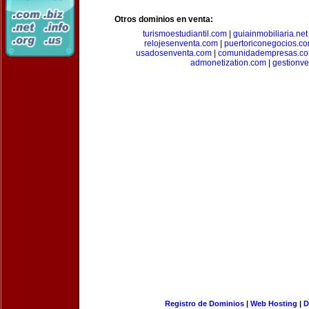
Otros dominios en venta:
turismoestudiantil.com
|
guiainmobiliaria.net
relojesenventa.com
|
puertoriconegocios.c
usadosenventa.com
|
comunidadempresas.c
admonetization.com
|
gestionv
Registro de Dominios
|
Web Hosting
|
D