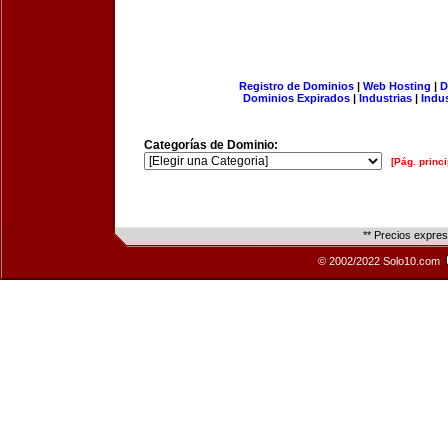
Registro de Dominios
|
Web Hosting
|
D
Dominios Expirados
|
Industrias
|
Indu
Categorías de Dominio:
[Pág. princi
** Precios expre
© 2002/2022 Solo10.com