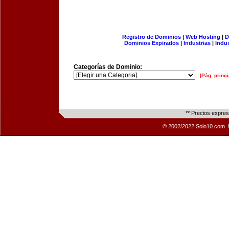
Registro de Dominios
|
Web Hosting
|
D
Dominios Expirados
|
Industrias
|
Indu
Categorías de Dominio:
[Pág. princi
** Precios expre
© 2002/2022 Solo10.com