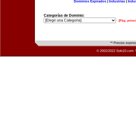
Dominios Expirados
|
Industrias
|
Indu
Categorías de Dominio:
[Pág. princi
** Precios expre
© 2002/2022 Solo10.com