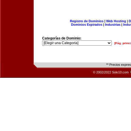
Registro de Dominios
|
Web Hosting
|
D
Dominios Expirados
|
Industrias
|
Indu
Categorías de Dominio:
[Pág. princi
** Precios expre
© 2002/2022 Solo10.com