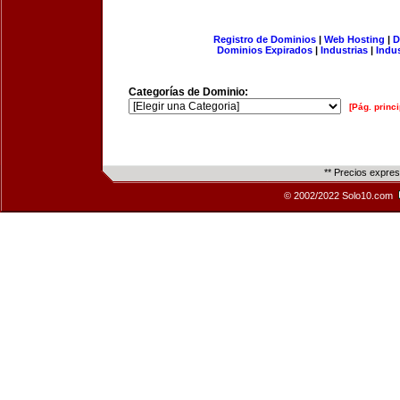
Registro de Dominios
|
Web Hosting
|
D
Dominios Expirados
|
Industrias
|
Indu
Categorías de Dominio:
[Pág. princi
** Precios expre
© 2002/2022 Solo10.com