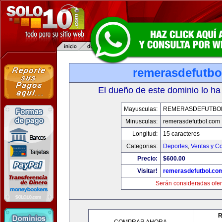
remerasdefutbo
El dueño de este dominio lo ha
Mayusculas:
REMERASDEFUTBO
Minusculas:
remerasdefutbol.com
Longitud:
15 caracteres
Categorias:
Deportes
,
Ventas y Co
Precio:
$600.00
Visitar!
remerasdefutbol.co
Serán consideradas ofer
R