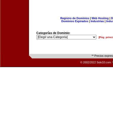
Registro de Dominios
|
Web Hosting
|
D
Dominios Expirados
|
Industrias
|
Indu
Categorías de Dominio:
[Pág. princi
** Precios expre
© 2002/2022 Solo10.com