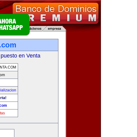
a.com
 puesto en Venta
NTA.COM
com
ializacion
rta!
.com
tas