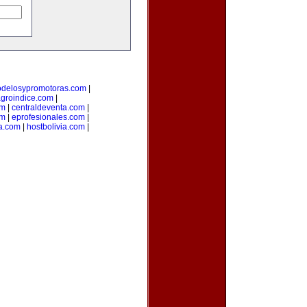
delosypromotoras.com
|
groindice.com
|
om
|
centraldeventa.com
|
om
|
eprofesionales.com
|
ia.com
|
hostbolivia.com
|