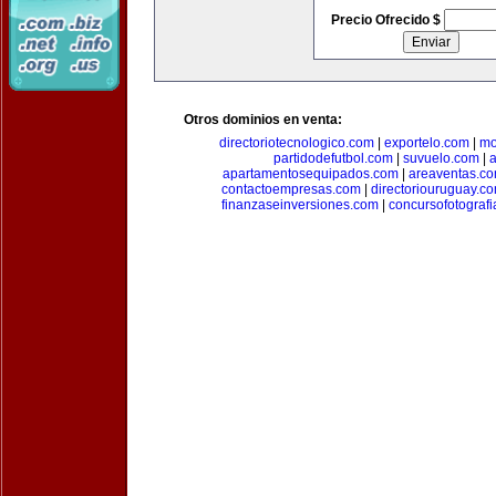
Precio Ofrecido $
Otros dominios en venta:
directoriotecnologico.com
|
exportelo.com
|
mo
partidodefutbol.com
|
suvuelo.com
|
a
apartamentosequipados.com
|
areaventas.c
contactoempresas.com
|
directoriouruguay.c
finanzaseinversiones.com
|
concursofotograf