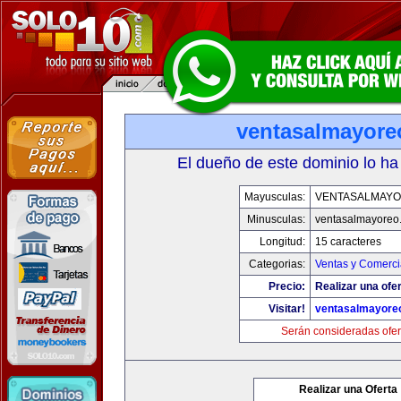
ventasalmayor
El dueño de este dominio lo ha
Mayusculas:
VENTASALMAY
Minusculas:
ventasalmayoreo
Longitud:
15 caracteres
Categorias:
Ventas y Comerci
Precio:
Realizar una ofer
Visitar!
ventasalmayore
Serán consideradas ofer
Realizar una Oferta