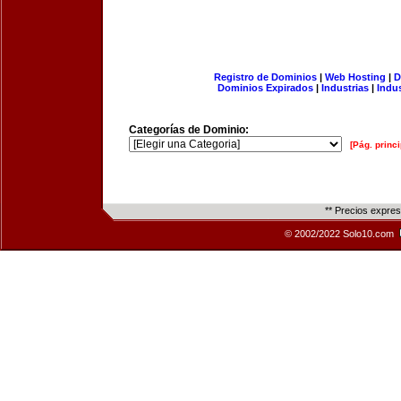
Registro de Dominios
|
Web Hosting
|
D
Dominios Expirados
|
Industrias
|
Indu
Categorías de Dominio:
[Pág. princi
** Precios expre
© 2002/2022 Solo10.com