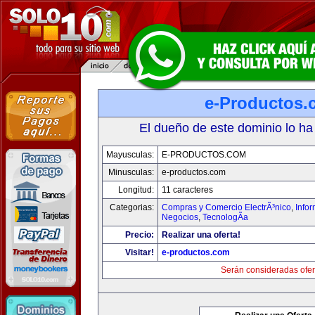
e-Productos.
El dueño de este dominio lo ha
Mayusculas:
E-PRODUCTOS.COM
Minusculas:
e-productos.com
Longitud:
11 caracteres
Categorias:
Compras y Comercio ElectrÃ³nico
,
Info
Negocios
,
TecnologÃ­a
Precio:
Realizar una oferta!
Visitar!
e-productos.com
Serán consideradas ofer