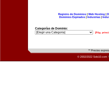
Registro de Dominios
|
Web Hosting
|
D
Dominios Expirados
|
Industrias
|
Indu
Categorías de Dominio:
[Pág. princi
** Precios expre
© 2002/2022 Solo10.com