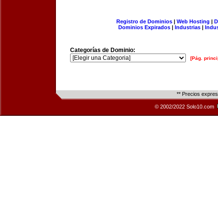
Registro de Dominios
|
Web Hosting
|
D
Dominios Expirados
|
Industrias
|
Indu
Categorías de Dominio:
[Pág. princi
** Precios expre
© 2002/2022 Solo10.com