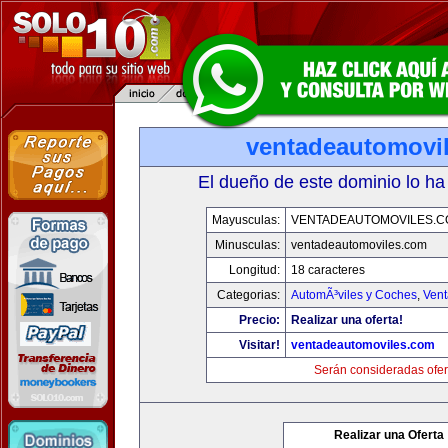
ventadeautomovi
El dueño de este dominio lo ha
Mayusculas:
VENTADEAUTOMOVILES.C
Minusculas:
ventadeautomoviles.com
Longitud:
18 caracteres
Categorias:
AutomÃ³viles y Coches
,
Vent
Precio:
Realizar una oferta!
Visitar!
ventadeautomoviles.com
Serán consideradas ofer
Realizar una Oferta