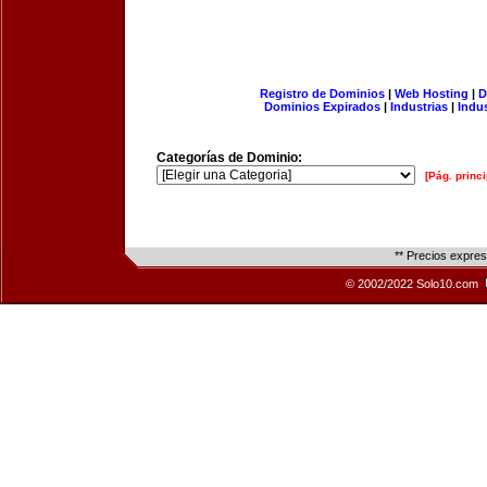
Registro de Dominios
|
Web Hosting
|
D
Dominios Expirados
|
Industrias
|
Indu
Categorías de Dominio:
[Pág. princi
** Precios expre
© 2002/2022 Solo10.com