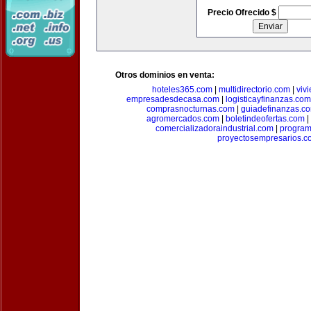
Precio Ofrecido $
Otros dominios en venta:
hoteles365.com
|
multidirectorio.com
|
viv
empresadesdecasa.com
|
logisticayfinanzas.com
comprasnocturnas.com
|
guiadefinanzas.c
agromercados.com
|
boletindeofertas.com
|
comercializadoraindustrial.com
|
progra
proyectosempresarios.c