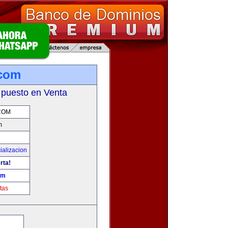
.com
 puesto en Venta
COM
m
ializacion
rta!
om
tas