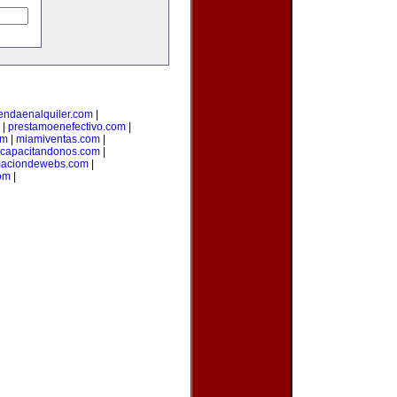
iendaenalquiler.com
|
|
prestamoenefectivo.com
|
om
|
miamiventas.com
|
capacitandonos.com
|
maciondewebs.com
|
om
|