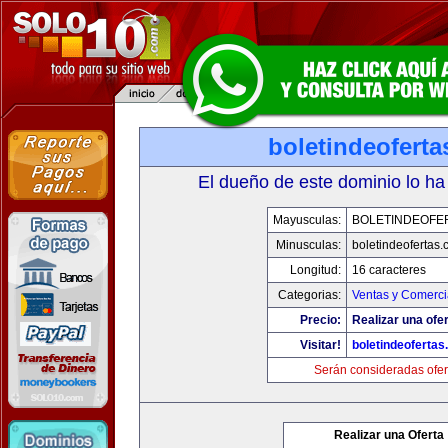
boletindeofert
El dueño de este dominio lo ha
Mayusculas:
BOLETINDEOFE
Minusculas:
boletindeofertas
Longitud:
16 caracteres
Categorias:
Ventas y Comerci
Precio:
Realizar una ofer
Visitar!
boletindeoferta
Serán consideradas ofer
Realizar una Oferta