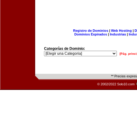
Registro de Dominios
|
Web Hosting
|
D
Dominios Expirados
|
Industrias
|
Indu
Categorías de Dominio:
[Pág. princi
** Precios expre
© 2002/2022 Solo10.com