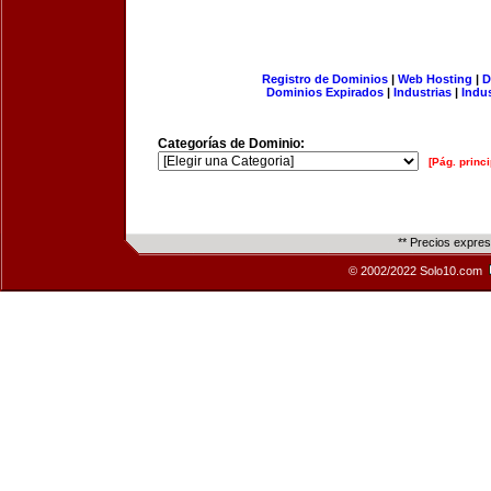
Registro de Dominios
|
Web Hosting
|
D
Dominios Expirados
|
Industrias
|
Indu
Categorías de Dominio:
[Pág. princi
** Precios expre
© 2002/2022 Solo10.com