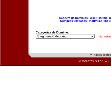
Registro de Dominios
|
Web Hosting
|
D
Dominios Expirados
|
Industrias
|
Indu
Categorías de Dominio:
[Pág. princi
** Precios expre
© 2002/2022 Solo10.com