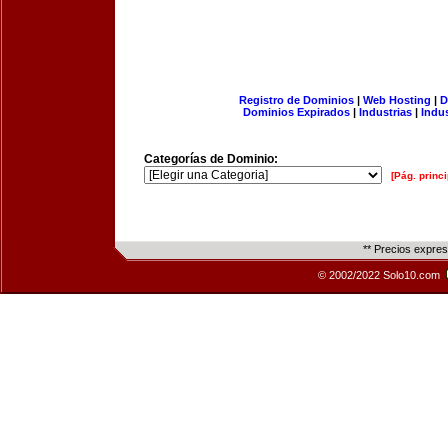
Registro de Dominios
|
Web Hosting
|
D
Dominios Expirados
|
Industrias
|
Indu
Categorías de Dominio:
[Pág. princi
** Precios expre
© 2002/2022 Solo10.com