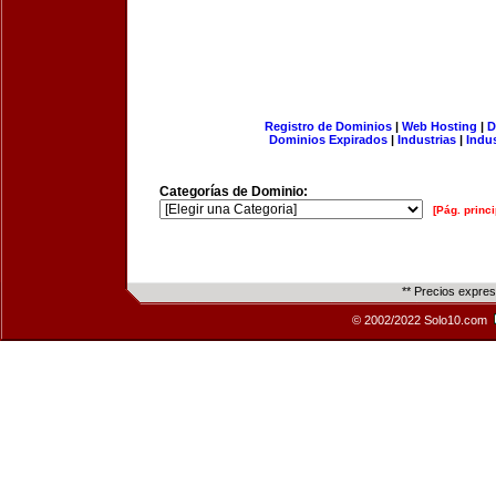
Registro de Dominios
|
Web Hosting
|
D
Dominios Expirados
|
Industrias
|
Indu
Categorías de Dominio:
[Pág. princi
** Precios expre
© 2002/2022 Solo10.com