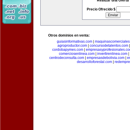
Realizar una Oferta
Precio Ofrecido $
Otros dominios en venta:
guiasinformativas.com
|
maquinascomerciales
agroproductor.com
|
concursodetalentos.com
cordobapymes.com
|
empresasyprofesionales.c
comerciosenlinea.com
|
invertirenlinea.com
|
centrodeconsulta.com
|
empresasdebolivia.com
|
e
desarrolloforestal.com
|
redempre