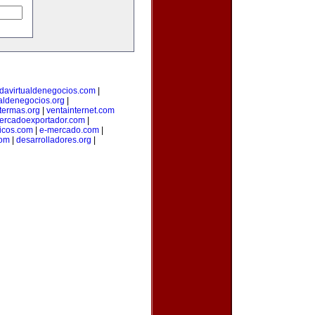
davirtualdenegocios.com
|
aldenegocios.org
|
termas.org
|
ventainternet.com
ercadoexportador.com
|
ticos.com
|
e-mercado.com
|
com
|
desarrolladores.org
|