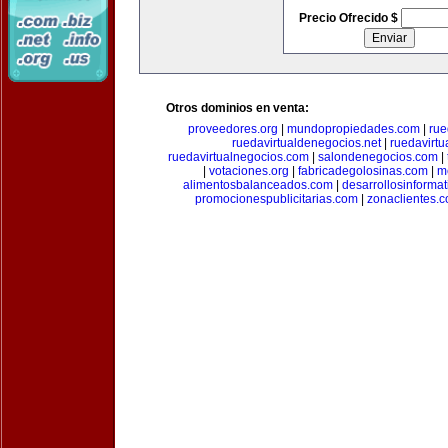
Precio Ofrecido $
Otros dominios en venta:
proveedores.org
|
mundopropiedades.com
|
rue
ruedavirtualdenegocios.net
|
ruedavirtu
ruedavirtualnegocios.com
|
salondenegocios.com
|
|
votaciones.org
|
fabricadegolosinas.com
|
m
alimentosbalanceados.com
|
desarrollosinforma
promocionespublicitarias.com
|
zonaclientes.