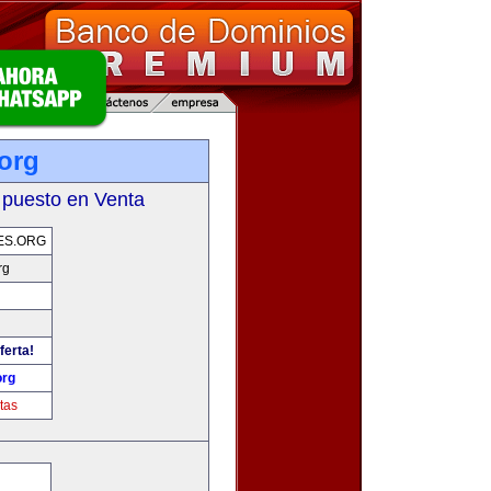
org
 puesto en Venta
ES.ORG
rg
ferta!
org
tas