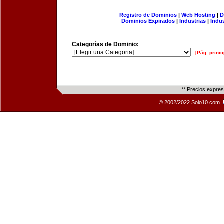
Registro de Dominios
|
Web Hosting
|
D
Dominios Expirados
|
Industrias
|
Indu
Categorías de Dominio:
[Pág. princi
** Precios expre
© 2002/2022 Solo10.com