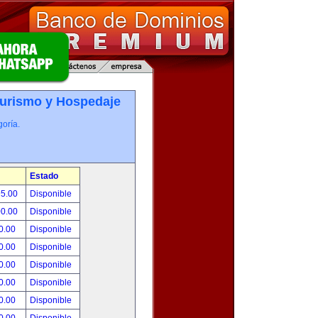
Turismo y Hospedaje
oría.
Estado
95.00
Disponible
00.00
Disponible
0.00
Disponible
0.00
Disponible
0.00
Disponible
0.00
Disponible
0.00
Disponible